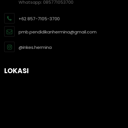
Whatsapp: 085771053700
+62 857-7105-3700
pmb.pendidikanhermina@gmail.com
@inkes.hermina
LOKASI