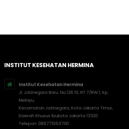
INSTITUT KESEHATAN HERMINA
Institut Kesehatan Hermina
Jl. Jatinegara Baru. No.126 10, RT.7/RW.1, Kp.
Melayu,
Kecamatan Jatinegara, Kota Jakarta Timur,
Daerah Khusus Ibukota Jakarta 13320
Telepon: 085771053700