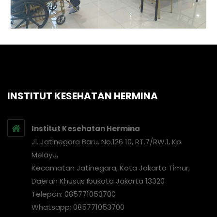
INSTITUT KESEHATAN HERMINA
Institut Kesehatan Hermina
Jl. Jatinegara Baru. No.126 10, RT.7/RW.1, Kp.
Melayu,
Kecamatan Jatinegara, Kota Jakarta Timur,
Daerah Khusus Ibukota Jakarta 13320
Telepon: 085771053700
Whatsapp: 085771053700